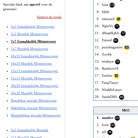
Speciale dank aan
qqwref
voor de
7.
Irisa
175
generator.
8.
bjbjb
Verberg de regels
9.
nineyard
87
10.
NghiVo
5x5 Gemakkelijk Mijnenveger
71
11.
dfhsjdfkjhfs
72
5x5 Moeilijk Mijnenveger
12.
Emzed
85
7x7 Gemakkelijk Mijnenveger
13.
puzzlingpatzer
100
7x7 Moeilijk Mijnenveger
14.
Zordik
10x10 Gemakkelijk Mijnenveger
15.
tendayst
56
10x10 Moeilijk Mijnenveger
16.
Rainbow54
15x15 Gemakkelijk Mijnenveger
17.
Emfine
78
15x15 Moeilijk Mijnenveger
17.
FangTianyi
20x20 Gemakkelijk Mijnenveger
19.
Wudi8eLaoye
20x20 Moeilijk Mijnenveger
20.
SandrDM1
84
Dagelijkse speciale Mijnenveger
Wekelijkse speciale Mijnenveger
MO3
Maandelijkse speciale Mijnenveger
1.
numbrr
322
2.
boru
131
5x5 Gemakkelijk Mosaïek
3.
eff
36
5x5 Moeilijk Mosaïek