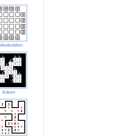
lkenkrabbers
Kakuro