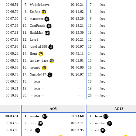
00:06.51
7.
Wudi8eLaoye
00:10.21
7.
--- leeg ---
00:06.79
8.
Emfine
00:11.62
8.
--- leeg ---
78
00:07.00
9.
magarner
00:13.29
9.
--- leeg ---
21
00:07.06
10.
CamPuzzle
00:14.21
10.
--- leeg ---
38
00:07.11
11.
HackMan
00:15.39
11.
--- leeg ---
124
00:07.66
12.
Lore1
00:20.21
12.
--- leeg ---
00:07.93
13.
june1st1998
00:30.97
13.
--- leeg ---
15
00:08.28
14.
Horn
00:43.11
14.
--- leeg ---
22
00:08.78
15.
sunday_daze
01:05.81
15.
--- leeg ---
69
00:09.03
16.
jasoneb
01:40.80
16.
--- leeg ---
65
00:09.78
17.
Nuclide447
02:20.97
17.
--- leeg ---
2
00:09.78
18.
--- leeg ---
--:--
18.
--- leeg ---
00:10.21
19.
--- leeg ---
--:--
19.
--- leeg ---
00:10.82
20.
--- leeg ---
--:--
20.
--- leeg ---
AO5
AO12
00:03.51
1.
numbrr
00:03.60
1.
boru
322
131
00:03.56
2.
boru
00:03.71
2.
numbrr
131
322
00:03.90
3.
eff
00:03.95
3.
eff
36
36