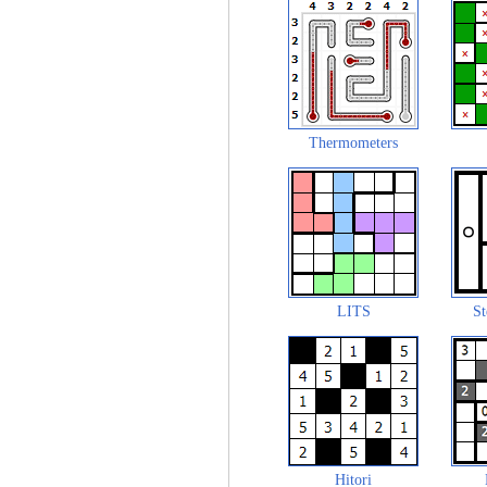
Thermometers
LITS
St
Hitori