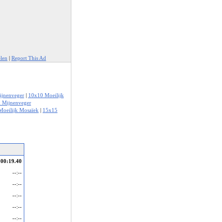
elen
|
Report This Ad
ijnenveger
|
10x10 Moeilijk
k Mijnenveger
Moeilijk Mosaïek
|
15x15
00:19.40
--:--
--:--
--:--
--:--
--:--