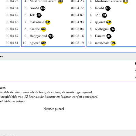
00:04.23
4.
MushroomsCavern
00:04.23
4.
MushroomsCavern
118
118
00:04.34
5.
NooM
00:04.72
5.
NooM
326
326
00:04.62
6.
JZE
00:04.87
6.
JZE
88
88
00:04.66
7.
maxwhale
00:04.93
7.
qqwref
165
266
00:04.67
8.
daanbe
00:05.04
8.
wldbsgml
239
244
00:04.67
9.
Happycloud
00:05.16
9.
Dareev
209
80
00:04.81
10.
qqwref
00:05.19
10.
maxwhale
266
165
rs
eer.
middelde van 5 keer als de hoogste en laagste worden genegeerd.
gemiddelde van 12 keer als de hoogste en laagste worden genegeerd.
iddeldes te volgen
Nieuwe puzzel