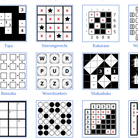
Tapa
Sterrengevecht
Kakurasu
Wo
Renzoku
Woordzoekers
Shakashaka