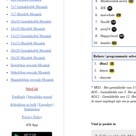
4.
MushroomsCavern
118
7x7 Gemakkelijk Mosaïek
5.
JZE
88
7x7 Moeilijk Mosaïek
6.
maxwhale
165
10x10 Gemakkelijk Mosaïek
7.
NooM
326
10x10 Moeilijk Mosaïek
8.
qwq24
52
15x15 Gemakkelijk Mosaïek
8.
Happycloud
209
10.
daanbe
15x15 Moeilijk Mosaïek
239
20x20 Gemakkelijk Mosaïek
Robots / programmatic solve
20x20 Moeilijk Mosaïek
1.
dbut2
42
Dagelijkse speciale Mosaïek
2.
tlstyer
151
Wekelijkse speciale Mosaïek
3.
cheyette
Maandelijkse speciale Mosaïek
* MO3 - Het gemiddelde van 3 k
Word lid
AO5 - Gemiddelde van 5. Het ge
Feedback
|
Specifieke puzzel
AO12 - Gemiddelde van 12. Het 
Je moet ingelogd zijn om je gem
Afdrukken in bulk
|
Eregalerij
|
Statistieken
Privacy Policy
Vind je positie in
iOS App