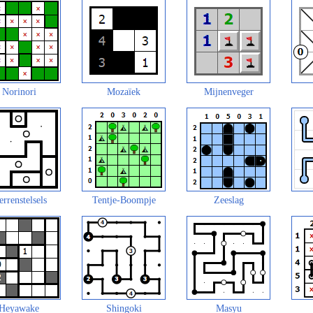
Norinori
Mozaïek
Mijnenveger
errenstelsels
Tentje-Boompje
Zeeslag
Heyawake
Shingoki
Masyu