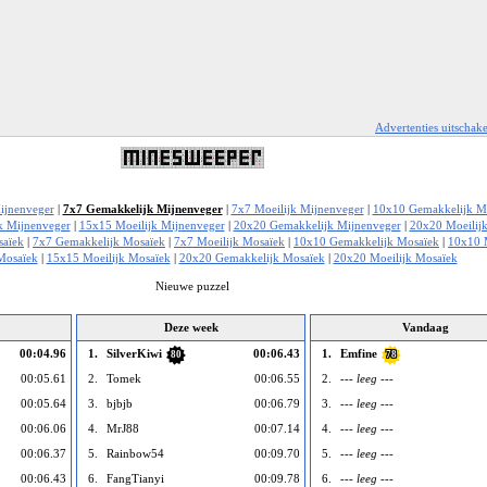
Advertenties uitschak
ijnenveger
|
7x7 Gemakkelijk Mijnenveger
|
7x7 Moeilijk Mijnenveger
|
10x10 Gemakkelijk M
k Mijnenveger
|
15x15 Moeilijk Mijnenveger
|
20x20 Gemakkelijk Mijnenveger
|
20x20 Moeilij
saïek
|
7x7 Gemakkelijk Mosaïek
|
7x7 Moeilijk Mosaïek
|
10x10 Gemakkelijk Mosaïek
|
10x10 
Mosaïek
|
15x15 Moeilijk Mosaïek
|
20x20 Gemakkelijk Mosaïek
|
20x20 Moeilijk Mosaïek
Nieuwe puzzel
Deze week
Vandaag
00:04.96
1.
SilverKiwi
00:06.43
1.
Emfine
80
78
00:05.61
2.
Tomek
00:06.55
2.
--- leeg ---
00:05.64
3.
bjbjb
00:06.79
3.
--- leeg ---
00:06.06
4.
MrJ88
00:07.14
4.
--- leeg ---
00:06.37
5.
Rainbow54
00:09.70
5.
--- leeg ---
00:06.43
6.
FangTianyi
00:09.78
6.
--- leeg ---