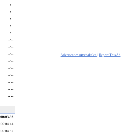
--:--
--:--
--:--
--:--
--:--
--:--
--:--
--:--
Advertenties uitschakelen
|
Report This Ad
--:--
--:--
--:--
--:--
--:--
--:--
00:03.98
00:04.44
00:04.52