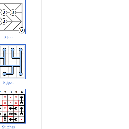
Slant
Pijpen
Stitches