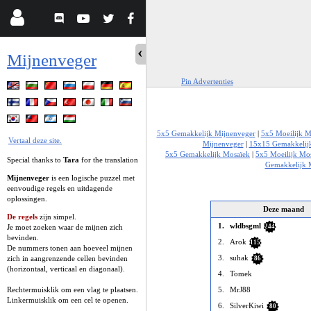
Mijnenveger
Pin Advertenties
5x5 Gemakkelijk Mijnenveger
|
5x5 Moeilijk M
Vertaal deze site.
Mijnenveger
|
15x15 Gemakkelij
5x5 Gemakkelijk Mosaïek
|
5x5 Moeilijk Mo
Special thanks to
Tara
for the translation
Gemakkelijk 
Mijnenveger
is een logische puzzel met
eenvoudige regels en uitdagende
oplossingen.
Deze maand
De regels
zijn simpel.
1.
wldbsgml
Je moet zoeken waar de mijnen zich
244
bevinden.
2.
Arok
115
De nummers tonen aan hoeveel mijnen
3.
suhak
zich in aangrenzende cellen bevinden
86
(horizontaal, verticaal en diagonaal).
4.
Tomek
Rechtermuisklik om een vlag te plaatsen.
5.
MrJ88
Linkermuisklik om een cel te openen.
6.
SilverKiwi
80