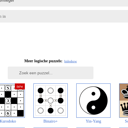
m in
Meer logische puzzels:
hide
show
Kurodoko
Binairo+
Yin-Yang
S